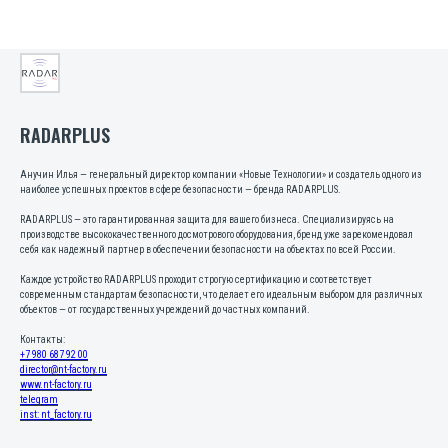
RADARPLUS
Анучин Илья — генеральный директор компании «Новые Технологии» и создатель одного из
наиболее успешных проектов в сфере безопасности — бренда RADARPLUS.
RADARPLUS — это гарантированная защита для вашего бизнеса. Специализируясь на
производстве высококачественного досмотрового оборудования, бренд уже зарекомендовал
себя как надежный партнер в обеспечении безопасности на объектах по всей России.
Каждое устройство RADARPLUS проходит строгую сертификацию и соответствует
современным стандартам безопасности, что делает его идеальным выбором для различных
объектов — от государственных учреждений до частных компаний.
Контакты:
+7 980 687 92 00
director@nt-factory.ru
www.nt-factory.ru
telegram
inst: nt_factory.ru