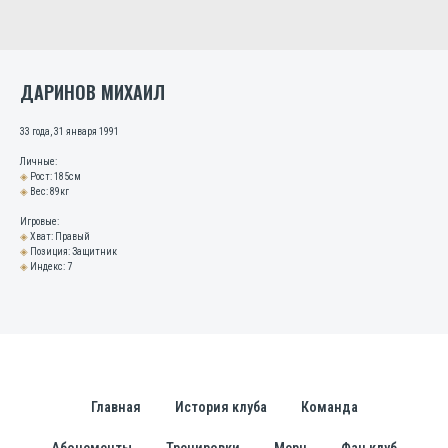
ДАРИНОВ МИХАИЛ
33 года, 31 января 1991
Личные:
◈
Рост: 185см
◈
Вес: 89кг
Игровые:
◈
Хват: Правый
◈
Позиция: Защитник
◈
Индекс: 7
Главная
История клуба
Команда