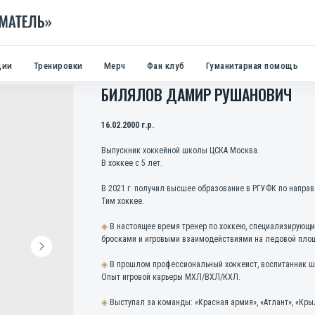
ции
Тренировки
Мерч
Фан клуб
Гуманитарная помощь
БИЛЯЛОВ ДАМИР РУШАНОВИЧ
16.02.2000 г.р.
Выпускник хоккейной школы ЦСКА Москва.
В хоккее с 5 лет.
В 2021 г. получил высшее образование в РГУФК по направ
Тим хоккее.
◈
В настоящее время тренер по хоккею, специализирующи
бросками и игровыми взаимодействиями на ледовой пло
◈
В прошлом профессиональный хоккеист, воспитанник ш
Опыт игровой карьеры МХЛ/ВХЛ/КХЛ.
◈
Выступал за команды: «Красная армия», «Атлант», «Крыл