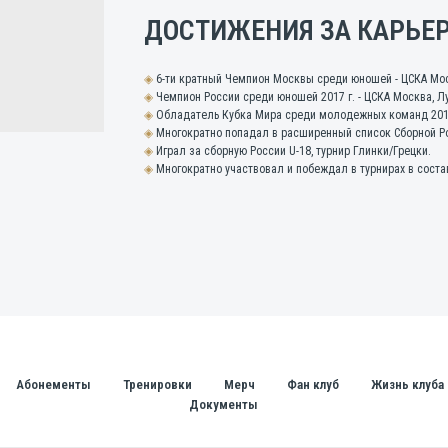
ДОСТИЖЕНИЯ ЗА КАРЬЕР
◈
6-ти кратный Чемпион Москвы среди юношей - ЦСКА Мо
◈
Чемпион России среди юношей 2017 г. - ЦСКА Москва, Л
◈
Обладатель Кубка Мира среди молодежных команд 2017 
◈
Многократно попадал в расширенный список Сборной Росс
◈
Играл за сборную России U-18, турнир Глинки/Грецки.
◈
Многократно участвовал и побеждал в турнирах в сост
да
Абонементы
Тренировки
Мерч
Фан клуб
Жи