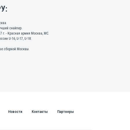
У:
сква.
учший снайпер.
г. - Красная армия Москва, МС.
ии U-16, U-17, U-18.
аве сборной Москвы.
знь клуба
Новости
Контакты
Партнеры