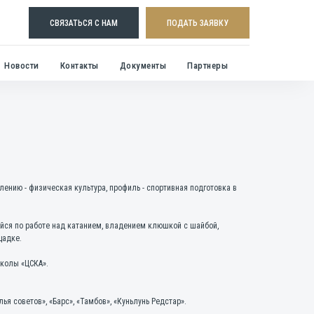
СВЯЗАТЬСЯ С НАМ
ПОДАТЬ ЗАЯВКУ
Новости
Контакты
Документы
Партнеры
лению - физическая культура, профиль - спортивная подготовка в
йся по работе над катанием, владением клюшкой с шайбой,
щадке.
колы «ЦСКА».
ья советов», «Барс», «Тамбов», «Куньлунь Редстар».