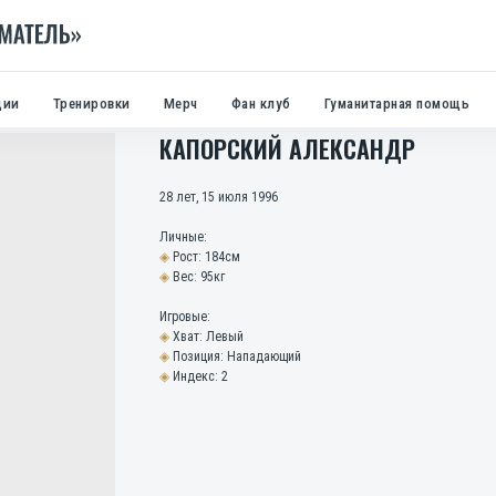
ции
Тренировки
Мерч
Фан клуб
Гуманитарная помощь
КАПОРСКИЙ АЛЕКСАНДР
28 лет, 15 июля 1996
Личные:
◈
Рост: 184см
◈
Вес: 95кг
Игровые:
◈
Хват: Левый
◈
Позиция: Нападающий
◈
Индекс: 2