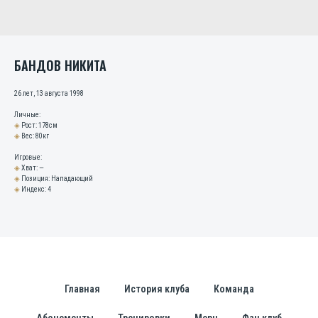
БАНДОВ НИКИТА
26 лет, 13 августа 1998
Личные:
◈
Рост: 178см
◈
Вес: 80кг
Игровые:
◈
Хват: —
◈
Позиция: Нападающий
◈
Индекс: 4
Главная
История клуба
Команда